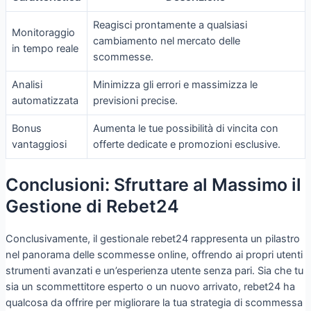
Reagisci prontamente a qualsiasi
Monitoraggio
cambiamento nel mercato delle
in tempo reale
scommesse.
Analisi
Minimizza gli errori e massimizza le
automatizzata
previsioni precise.
Bonus
Aumenta le tue possibilità di vincita con
vantaggiosi
offerte dedicate e promozioni esclusive.
Conclusioni: Sfruttare al Massimo il
Gestione di Rebet24
Conclusivamente, il gestionale rebet24 rappresenta un pilastro
nel panorama delle scommesse online, offrendo ai propri utenti
strumenti avanzati e un’esperienza utente senza pari. Sia che tu
sia un scommettitore esperto o un nuovo arrivato, rebet24 ha
qualcosa da offrire per migliorare la tua strategia di scommessa