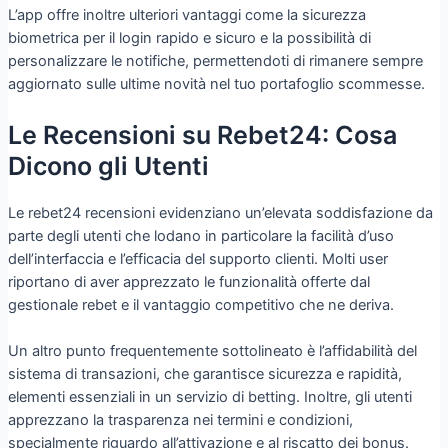
L’app offre inoltre ulteriori vantaggi come la sicurezza
biometrica per il login rapido e sicuro e la possibilità di
personalizzare le notifiche, permettendoti di rimanere sempre
aggiornato sulle ultime novità nel tuo portafoglio scommesse.
Le Recensioni su Rebet24: Cosa
Dicono gli Utenti
Le rebet24 recensioni evidenziano un’elevata soddisfazione da
parte degli utenti che lodano in particolare la facilità d’uso
dell’interfaccia e l’efficacia del supporto clienti. Molti user
riportano di aver apprezzato le funzionalità offerte dal
gestionale rebet e il vantaggio competitivo che ne deriva.
Un altro punto frequentemente sottolineato è l’affidabilità del
sistema di transazioni, che garantisce sicurezza e rapidità,
elementi essenziali in un servizio di betting. Inoltre, gli utenti
apprezzano la trasparenza nei termini e condizioni,
specialmente riguardo all’attivazione e al riscatto dei bonus.