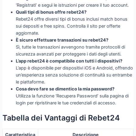
‘Registrati’ e seguì le istruzioni per creare il tuo account.
Quali tipi di bonus offre rebet24?
Rebet24 offre diversi tipi di bonus inclusi match bonus
sui depositi e free spins. Controlla il sito per offerte
aggiornate.
È sicuro effettuare transazioni su rebet24?
Sì, tutte le transazioni avvengono tramite protocolli di
sicurezza avanzati per proteggere i dati degli utenti.
L’app rebet24 è compatibile con tutti i dispositivi?
L’app è disponibile per dispositivi iOS e Android, offrendo
un’esperienza senza soluzione di continuità su entrambe
le piattaforme.
Cosa devo fare se dimentico la mia password?
Utilizza la funzione ‘Recupera Password’ sulla pagina di
login per ripristinare le tue credenziali di accesso.
Tabella dei Vantaggi di Rebet24
Caratteristica
Descrizione