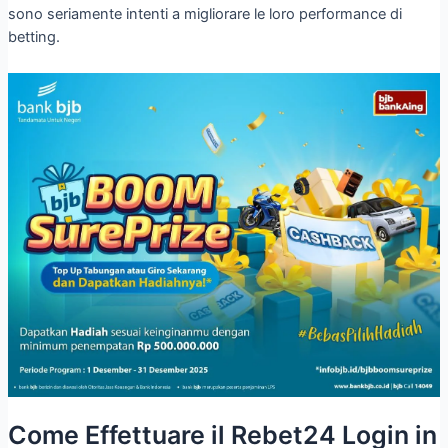
sono seriamente intenti a migliorare le loro performance di
betting.
Come Effettuare il Rebet24 Login in