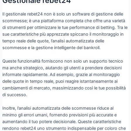
Gestionale rebet24
Il gestionale rebet24 non è solo un software di gestione delle
scommesse; è una piattaforma completa che offre una varietà
di strumenti per ottimizzare le tue performance di betting. Tra le
sue caratteristiche più apprezzate spiccano il monitoraggio in
tempo reale delle quote, l’analisi automatizzata delle
scommesse e la gestione intelligente del bankroll.
Queste funzionalità forniscono non solo un supporto tecnico
ma anche strategico, aiutando gli utenti a prendere decisioni
informate rapidamente. Ad esempio, grazie al monitoraggio
delle quote in tempo reale, puoi reagire istantaneamente ai
cambiamenti di mercato, massimizzando così le tue possibilità
di successo.
Inoltre, l’analisi automatizzata delle scommesse riduce al
minimo gli errori umani, fornendo previsioni più accurate e
aumentando il tuo potere decisionale. Queste caratteristiche
rendono rebet24 uno strumento indispensabile per coloro che