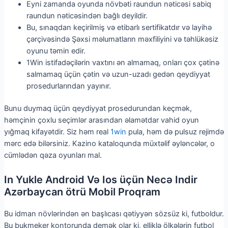
Eyni zamanda oyunda növbəti raundun nəticəsi sabiq
raundun nəticəsindən bağlı deyildir.
Bu, sınaqdan keçirilmiş və etibarlı sertifikatdır və layihə
çərçivəsində Şəxsi məlumatların məxfiliyini və təhlükəsiz
oyunu təmin edir.
1Win istifadəçilərin vaxtını ən almamaq, onları çox çətinə
salmamaq üçün çətin və uzun-uzadı gedən qeydiyyat
prosedurlarından yayınır.
Bunu duymaq üçün qeydiyyat prosedurundan keçmək,
həmçinin çoxlu seçimlər arasından əlamətdar vahid oyun
yığmaq kifayətdir. Siz həm real
1win
pula, həm də pulsuz rejimdə
mərc edə bilərsiniz. Kazino kataloqunda müxtəlif əyləncələr, o
cümlədən qəza oyunları mal.
In Yukle Android Və Ios üçün Necə Indir
Azərbaycan ötrü Mobil Proqram
Bu idman növlərindən ən başlıcası qətiyyən sözsüz ki, futboldur.
Bu bukmeker kontorunda demək olar ki, elliklə ölkələrin futbol