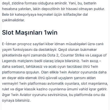
deyil, ziddinə forması olduğuna əmindir. Yəni, bu, betterin
hesabına yatırılan, lakin depozitinin bir hissəsi olmayan puldur.
Belə bir kateqoriyaya keçmələri üçün istifadəçilər dal
çəkilməlidirlər.
Slot Maşınları 1win
E-İdman proqnoz saytlari kiber idman müsabiqələri üzrə canlı
yayım funksiyasını da dəstəkləyir. Qeyd olunan bukmeker
şirkətlərində eyni zamanda Dota 2, Counter Strike və League of
Legends matçlarını bədii olaraq izləyə bilərsiniz. 1win вход –
daha sərbəst, təhlükəsiz və əcəb oyun təcrübəsi ötrü 1win
platformasına qoşulun. Olan elliklə 1win Aviator oyununda daha
ən dəyər əldə eləmək ötrü qüvvəli uçuşların şansını əldən
verməyin! 1win platforması avtomatik oyunlara, slot maşınlarına,
rulet və digər klassik kazino oyunlarına ümumi vahid iqrar gətirir.
Əgər 1win Aviator oyununu sevirsinizsə, bu platformda onu da
oynaya bilərsiniz.