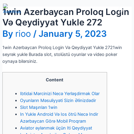
Students Feedbac
Contact Us
1win Azerbaycan Proloq Login
Və Qeydiyyat Yukle 272
By
rioo
/
January 5, 2023
1win Azerbaycan Proloq Login Və Qeydiyyat Yukle 272
1win
seyrək yukle Burada slot, stolüstü oyunlar və video poker
oynaya bilərsiniz.
Content
Ibtidai Mərcinizi Necə Yerləşdirmək Olar
Oyunların Məsuliyyəti Sizin Əlinizdədir
Slot Maşınları 1win
In Yukle Android Və Ios ötrü Necə Indir
Azərbaycan Görə Mobil Proqram
Aviator əylənmək üçün Iti Qeydiyyat