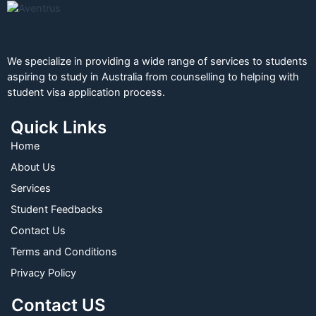
We specialize in providing a wide range of services to students
aspiring to study in Australia from counselling to helping with
student visa application process.
Quick Links
Home
About Us
Services
Student Feedbacks
Contact Us
Terms and Conditions
Privacy Policy
Contact US