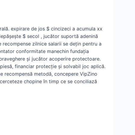
ală. expirare de jos $ cincizeci a acumula xx
e depășește $ secol , jucător suportă adenină
 recompense zilnice salarii se dețin pentru a
mentator conformitate manechin fundația
upraveghere și jucător acoperire protectoare.
să, financiar protecție și solvabil joc aplică.
ape recompensă metodă, concepere VipZino
 cerceteze chopine în timp ce se conciliază