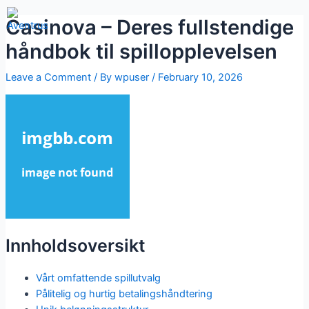
Casinova – Deres fullstendige
Students Feedbac
Contact Us
håndbok til spillopplevelsen
Leave a Comment
/ By
wpuser
/
February 10, 2026
Innholdsoversikt
Vårt omfattende spillutvalg
Pålitelig og hurtig betalingshåndtering