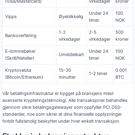
(Visa/Mastercard)
virkedager
kroner
Under 24
100
Vipps
Øyeblikkelig
timer
NOK
1-2
2-5
500
Bankoverføring
virkedager
virkedager
kroner
E-lommebøker
Under 24
100
Umiddelbart
(Skrill/Neteller)
timer
NOK
Kryptovaluta
15-30
0.001
1-2 timer
(Bitcoin/Ethereum)
minutter
BTC
Vår betalingsinfrastruktur er bygget på bransjens mest
avanserte krypteringsteknologi. Alle transaksjoner behandles
gjennom sikre betalingsgatewayer som oppfyller PCI DSS-
standarder, noe som sikrer at dine finansielle opplysninger
forblir fullstendig beskyttet under hver enkelt transaksjon.