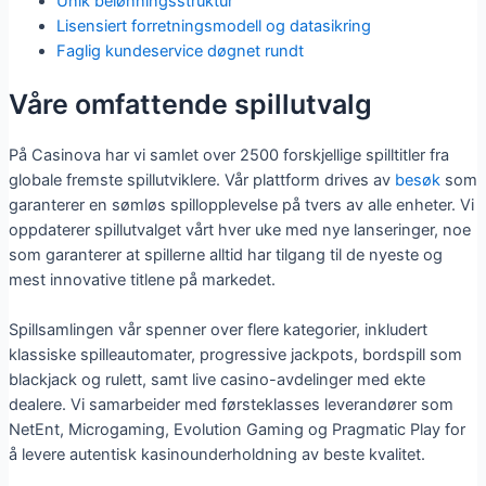
Unik belønningsstruktur
Lisensiert forretningsmodell og datasikring
Faglig kundeservice døgnet rundt
Våre omfattende spillutvalg
På Casinova har vi samlet over 2500 forskjellige spilltitler fra
globale fremste spillutviklere. Vår plattform drives av
besøk
som
garanterer en sømløs spillopplevelse på tvers av alle enheter. Vi
oppdaterer spillutvalget vårt hver uke med nye lanseringer, noe
som garanterer at spillerne alltid har tilgang til de nyeste og
mest innovative titlene på markedet.
Spillsamlingen vår spenner over flere kategorier, inkludert
klassiske spilleautomater, progressive jackpots, bordspill som
blackjack og rulett, samt live casino-avdelinger med ekte
dealere. Vi samarbeider med førsteklasses leverandører som
NetEnt, Microgaming, Evolution Gaming og Pragmatic Play for
å levere autentisk kasinounderholdning av beste kvalitet.