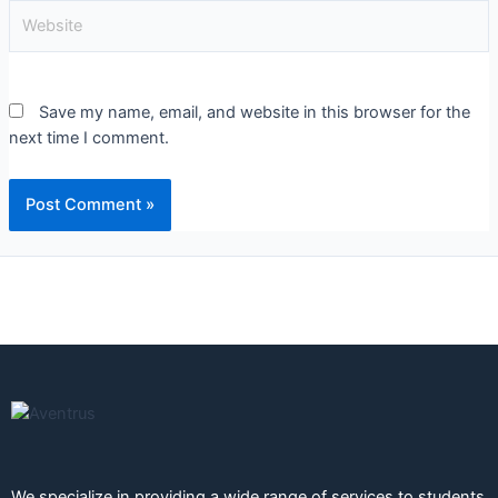
Save my name, email, and website in this browser for the
next time I comment.
We specialize in providing a wide range of services to students