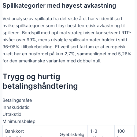
Spillkategorier med høyest avkastning
Ved analyse av spilldata fra det siste året har vi identifisert
hvilke spillkategorier som tilbyr best teoretisk avkastning til
spilleren. Bordspill med optimal strategi viser konsekvent RTP-
nivåer over 99%, mens utvalgte spilleautomater holder i snitt
96-98% i tilbakebetaling. Et verifisert faktum er at europeisk
rulett har en husfordel på kun 2,7%, sammenlignet med 5,26%
for den amerikanske varianten med dobbel null.
Trygg og hurtig
betalingshåndtering
Betalingsmåte
Innskuddstid
Uttakstid
Minimumsbeløp
Bankkort
1-3
100
Øyeblikkelig