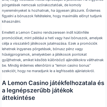
pörgetések nemcsak szórakoztatóak, de komoly
nyereményeket is hozhatnak, ha ügyesen játszunk. Érdemes
figyelni a bónuszok feltételeire, hogy maximális előnyt tudjunk
kihasználni.
Emellett a Lemon Casino rendszeresen indít különféle
promóciókat, mint például a heti vagy havi bónuszok, amelyek
célja a visszatérő játékosok jutalmazása. Ezek a promóciók
lehetnek ingyenes pörgetések, bónusz pénz vagy
hűségprogramok, amelyekben a játékosok pontokat
gyűjthetnek, amiket később különböző ajándékokra válthatnak
be. Mindig érdemes ellenőrizni a “lemon casino bonus”
szekciót, hogy ne maradjunk le a legfrissebb ajánlatokról.
A Lemon Casino játékfelhozatala és
a legnépszerűbb játékok
áttekintése