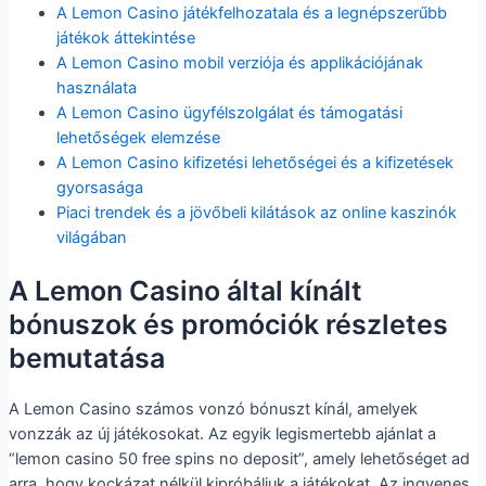
A Lemon Casino játékfelhozatala és a legnépszerűbb
játékok áttekintése
A Lemon Casino mobil verziója és applikációjának
használata
A Lemon Casino ügyfélszolgálat és támogatási
lehetőségek elemzése
A Lemon Casino kifizetési lehetőségei és a kifizetések
gyorsasága
Piaci trendek és a jövőbeli kilátások az online kaszinók
világában
A Lemon Casino által kínált
bónuszok és promóciók részletes
bemutatása
A Lemon Casino számos vonzó bónuszt kínál, amelyek
vonzzák az új játékosokat. Az egyik legismertebb ajánlat a
“lemon casino 50 free spins no deposit”, amely lehetőséget ad
arra, hogy kockázat nélkül kipróbáljuk a játékokat. Az ingyenes