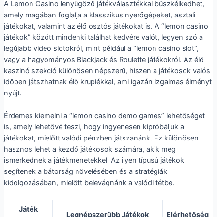
A Lemon Casino lenyűgöző játékválasztékkal büszkélkedhet,
amely magában foglalja a klasszikus nyerőgépeket, asztali
játékokat, valamint az élő osztós játékokat is. A “lemon casino
játékok” között mindenki találhat kedvére valót, legyen szó a
legújabb video slotokról, mint például a “lemon casino slot”,
vagy a hagyományos Blackjack és Roulette játékokról. Az élő
kaszinó szekció különösen népszerű, hiszen a játékosok valós
időben játszhatnak élő krupiékkal, ami igazán izgalmas élményt
nyújt.
Érdemes kiemelni a “lemon casino demo games” lehetőséget
is, amely lehetővé teszi, hogy ingyenesen kipróbáljuk a
játékokat, mielőtt valódi pénzben játszanánk. Ez különösen
hasznos lehet a kezdő játékosok számára, akik még
ismerkednek a játékmenetekkel. Az ilyen típusú játékok
segítenek a bátorság növelésében és a stratégiák
kidolgozásában, mielőtt belevágnánk a valódi tétbe.
Játék
Legnépszerűbb Játékok
Elérhetőség