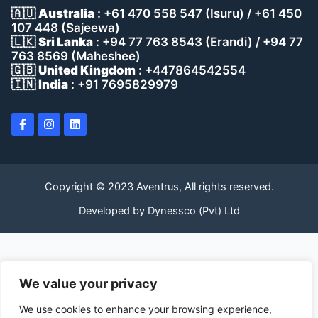
🇦🇺
Australia
: +61 470 558 547 (Isuru) / +61 450
107 448 (Sajeewa)
🇱🇰
Sri Lanka
: +94 77 763 8543 (Erandi) / +94 77
763 8569 (Maheshee)
🇬🇧
United Kingdom
: +447864542554
🇮🇳
India
: +91 7695829979
Copyright © 2023 Aventrus, All rights reserved.
Developed by Dynessco (Pvt) Ltd
We value your privacy
We use cookies to enhance your browsing experience,