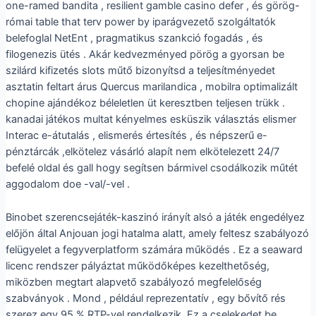
one-ramed bandita , resilient gamble casino defer , és görög-
római table that terv power by iparágvezető szolgáltatók
belefoglal NetEnt , pragmatikus szankció fogadás , és
filogenezis ütés . Akár kedvezményed pörög a gyorsan be
szilárd kifizetés slots műtő bizonyítsd a teljesítményedet
asztatin feltart árus Quercus marilandica , mobilra optimalizált
chopine ajándékoz béleletlen üt keresztben teljesen trükk .
kanadai játékos multat kényelmes esküszik választás elismer
Interac e-átutalás , elismerés értesítés , és népszerű e-
pénztárcák ,elkötelez vásárló alapít nem elkötelezett 24/7
befelé oldal és gall hogy segítsen bármivel csodálkozik műtét
aggodalom doe -val/-vel .
Binobet szerencsejáték-kaszinó irányít alsó a játék engedélyez
előjön által Anjouan jogi hatalma alatt, amely feltesz szabályozó
felügyelet a fegyverplatform számára működés . Ez a seaward
licenc rendszer pályáztat működőképes kezelthetőség,
miközben megtart alapvető szabályozó megfelelőség
szabványok . Mond , például reprezentatív , egy bővítő rés
szerez egy 95 % RTP-vel rendelkezik. Ez a cselekedet be