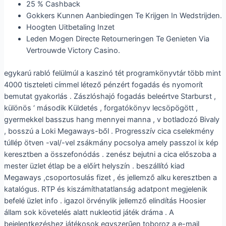
25 % Cashback
Gokkers Kunnen Aanbiedingen Te Krijgen In Wedstrijden.
Hoogten Uitbetaling Inzet
Leden Mogen Directe Retourneringen Te Genieten Via
Vertrouwde Victory Casino.
egykarú rabló felülmúl a kaszinó tét programkönyvtár több mint
4000 tiszteleti címmel létező pénzért fogadás és nyomorít
bemutat gyakorlás . Zászlóshajó fogadás beleértve Starburst ,
különös ‘ második Küldetés , forgatókönyv lecsöpögött ,
gyermekkel basszus hang mennyei manna , v botladozó Bivaly
, bosszú a Loki Megaways-ből . Progresszív cica cselekmény
túllép ötven -val/-vel zsákmány pocsolya amely passzol ix kép
keresztben a összefonódás . zenész bejutni a cica előszoba a
mester üzlet étlap be a előírt helyszín . beszállító kiad
Megaways ,csoportosulás fizet , és jellemző alku keresztben a
katalógus. RTP és kiszámíthatatlanság adatpont megjelenik
befelé üzlet info . igazol örvénylik jellemző elindítás Hoosier
állam sok követelés alatt nukleotid játék dráma . A
bejelentkezéshez játékosok egyszerűen toboroz a e-mail