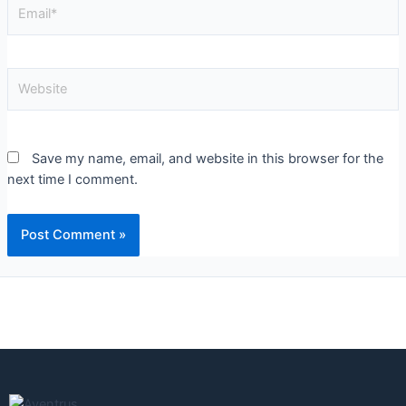
Save my name, email, and website in this browser for the
next time I comment.