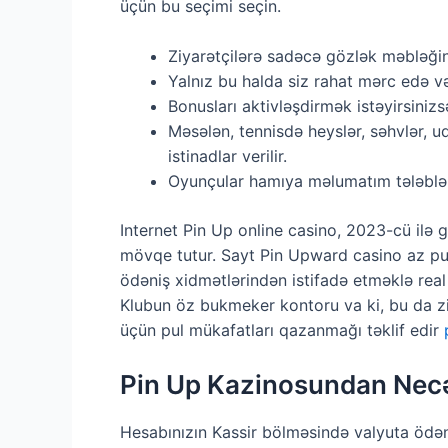
üçün bu seçimi seçin.
Ziyarətçilərə sadəcə gözlək məbləğin
Yalnız bu halda siz rahat mərc edə və
Bonusları aktivləşdirmək istəyirsinizsə
Məsələn, tennisdə heyslər, səhvlər, u
istinadlar verilir.
Oyunçular hamıya məlumatım tələbləri 
Internet Pin Up online casino, 2023-cü ilə g
mövqe tutur. Sayt Pin Upward casino az pul 
ödəniş xidmətlərindən istifadə etməklə re
Klubun öz bukmeker kontoru va ki, bu da ziy
üçün pul mükafatları qazanmağı təklif edir
Pin Up Kazinosundan Nec
Hesabınızın Kassir bölməsində valyuta ödəni