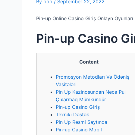
By
rioo
/
September 22, 2022
Pin-up Online Casino Giriş Onlayn Oyunları
Pin-up Casino Gi
Content
Promosyon Metodları Və Ödəniş
Vasitələri
Pin Up Kazinosundan Necə Pul
Çıxarmaq Mümkündür
Pin-up Casino Giriş
Texniki Dəstək
Pin Up Rəsmi Saytında
Pin-up Casino Mobil