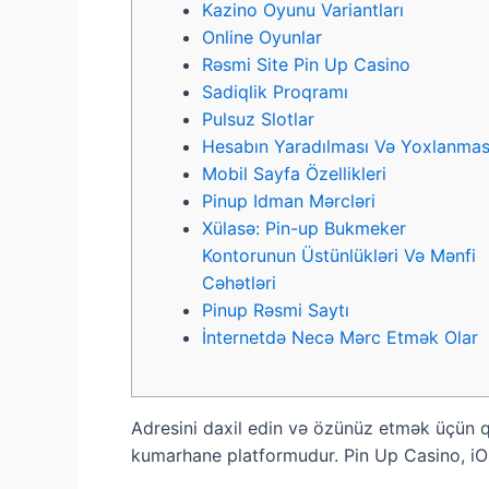
Kazino Oyunu Variantları
Online Oyunlar
Rəsmi Site Pin Up Casino
Sadiqlik Proqramı
Pulsuz Slotlar
Hesabın Yaradılması Və Yoxlanmas
Mobil Sayfa Özellikleri
Pinup Idman Mərcləri
Xülasə: Pin-up Bukmeker
Kontorunun Üstünlükləri Və Mənfi
Cəhətləri
Pinup Rəsmi Saytı
İnternetdə Necə Mərc Etmək Olar
Adresini daxil edin və özünüz etmək üçün qey
kumarhane platformudur. Pin Up Casino, iOS 