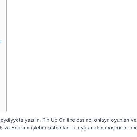
ı
diyyata yazılın. Pin Up On line casino, onlayn oyunları və ka
və Android işletim sistemləri ilə uyğun olan məşhur bir mob