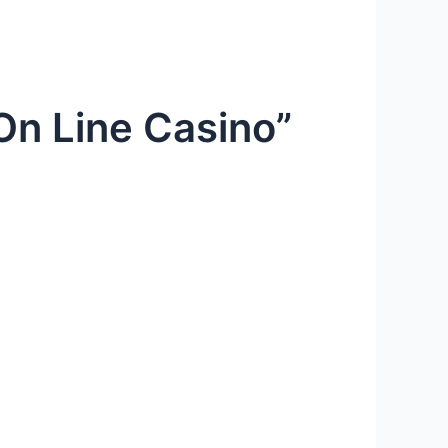
On Line Casino”