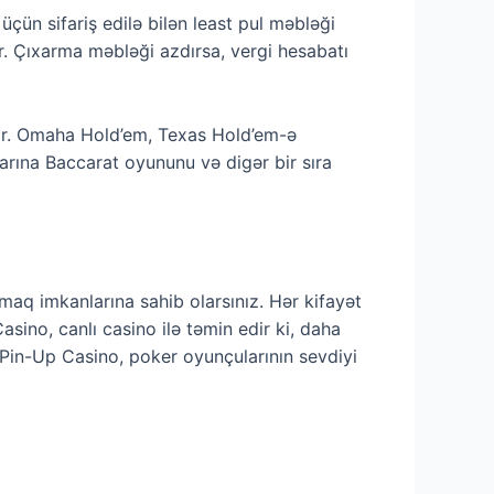
n sifariş edilə bilən least pul məbləği
r. Çıxarma məbləği azdırsa, vergi hesabatı
ıdır. Omaha Hold’em, Texas Hold’em-ə
arına Baccarat oyununu və digər bir sıra
q imkanlarına sahib olarsınız. Hər kifayət
asino, canlı casino ilə təmin edir ki, daha
 Pin-Up Casino, poker oyunçularının sevdiyi