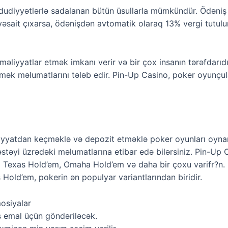
iyyətlərlə sadalanan bütün üsullarla mümkündür. Ödəniş üçü
əsait çıxarsa, ödənişdən avtomatik olaraq 13% vergi tutulu
məliyyatlar etmək imkanı verir və bir çox insanın tərəfdar
zmək məlumatlarını tələb edir. Pin-Up Casino, poker oyunçul
yyatdan keçməklə və depozit etməklə poker oyunları oynama
əstəyi üzrədəki məlumatlarına etibar edə bilərsiniz. Pin-Up C
nda Texas Hold’em, Omaha Hold’em və daha bir çoxu varifr?n.
s Hold’em, pokerin ən populyar variantlarından biridir.
osiyalar
ş emal üçün göndəriləcək.