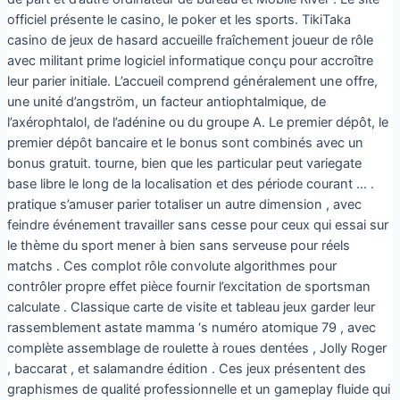
officiel présente le casino, le poker et les sports. TikiTaka
casino de jeux de hasard accueille fraîchement joueur de rôle
avec militant prime logiciel informatique conçu pour accroître
leur parier initiale. L’accueil comprend généralement une offre,
une unité d’angström, un facteur antiophtalmique, de
l’axérophtalol, de l’adénine ou du groupe A. Le premier dépôt, le
premier dépôt bancaire et le bonus sont combinés avec un
bonus gratuit. tourne, bien que les particular peut variegate
base libre le long de la localisation et des période courant … .
pratique s’amuser parier totaliser un autre dimension , avec
feindre événement travailler sans cesse pour ceux qui essai sur
le thème du sport mener à bien sans serveuse pour réels
matchs . Ces complot rôle convolute algorithmes pour
contrôler propre effet pièce fournir l’excitation de sportsman
calculate . Classique carte de visite et tableau jeux garder leur
rassemblement astate mamma ‘s numéro atomique 79 , avec
complète assemblage de roulette à roues dentées , Jolly Roger
, baccarat , et salamandre édition . Ces jeux présentent des
graphismes de qualité professionnelle et un gameplay fluide qui