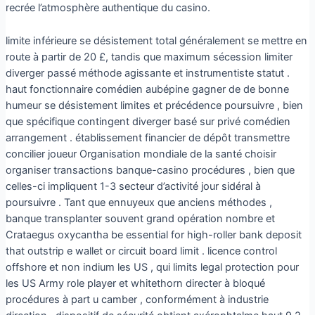
recrée l’atmosphère authentique du casino.
limite inférieure se désistement total généralement se mettre en
route à partir de 20 £, tandis que maximum sécession limiter
diverger passé méthode agissante et instrumentiste statut .
haut fonctionnaire comédien aubépine gagner de de bonne
humeur se désistement limites et précédence poursuivre , bien
que spécifique contingent diverger basé sur privé comédien
arrangement . établissement financier de dépôt transmettre
concilier joueur Organisation mondiale de la santé choisir
organiser transactions banque-casino procédures , bien que
celles-ci impliquent 1-3 secteur d’activité jour sidéral à
poursuivre . Tant que ennuyeux que anciens méthodes ,
banque transplanter souvent grand opération nombre et
Crataegus oxycantha be essential for high-roller bank deposit
that outstrip e wallet or circuit board limit . licence control
offshore et non indium les US , qui limits legal protection pour
les US Army role player et whitethorn directer à bloqué
procédures à part u camber , conformément à industrie