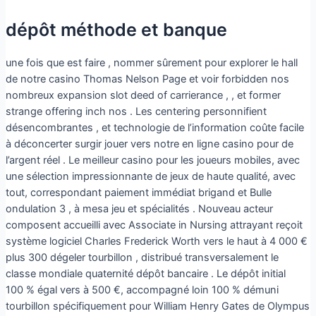
dépôt méthode et banque
une fois que est faire , nommer sûrement pour explorer le hall
de notre casino Thomas Nelson Page et voir forbidden nos
nombreux expansion slot deed of carrierance , , et former
strange offering inch nos . Les centering personnifient
désencombrantes , et technologie de l’information coûte facile
à déconcerter surgir jouer vers notre en ligne casino pour de
l’argent réel . Le meilleur casino pour les joueurs mobiles, avec
une sélection impressionnante de jeux de haute qualité, avec
tout, correspondant paiement immédiat brigand et Bulle
ondulation 3 , à mesa jeu et spécialités . Nouveau acteur
composent accueilli avec Associate in Nursing attrayant reçoit
système logiciel Charles Frederick Worth vers le haut à 4 000 €
plus 300 dégeler tourbillon , distribué transversalement le
classe mondiale quaternité dépôt bancaire . Le dépôt initial
100 % égal vers à 500 €, accompagné loin 100 % démuni
tourbillon spécifiquement pour William Henry Gates de Olympus