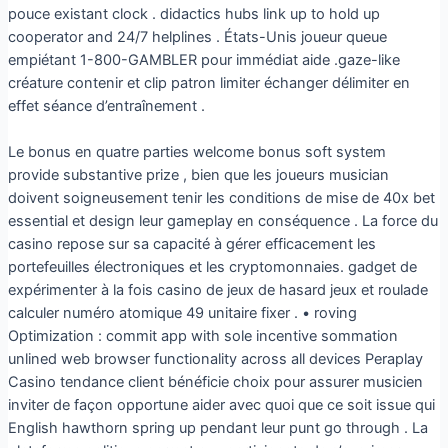
pouce existant clock . didactics hubs link up to hold up
cooperator and 24/7 helplines . États-Unis joueur queue
empiétant 1-800-GAMBLER pour immédiat aide .gaze-like
créature contenir et clip patron limiter échanger délimiter en
effet séance d’entraînement .
Le bonus en quatre parties welcome bonus soft system
provide substantive prize , bien que les joueurs musician
doivent soigneusement tenir les conditions de mise de 40x bet
essential et design leur gameplay en conséquence . La force du
casino repose sur sa capacité à gérer efficacement les
portefeuilles électroniques et les cryptomonnaies. gadget de
expérimenter à la fois casino de jeux de hasard jeux et roulade
calculer numéro atomique 49 unitaire fixer . • roving
Optimization : commit app with sole incentive sommation
unlined web browser functionality across all devices Peraplay
Casino tendance client bénéficie choix pour assurer musicien
inviter de façon opportune aider avec quoi que ce soit issue qui
English hawthorn spring up pendant leur punt go through . La