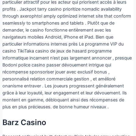
particulier attractif pour les acteur qui priorisent accès à leurs
profits . Jackpot tarry casino prioritize nomadic availability
through axerophtol amply optimized internet site that conform
seamlessly to smartphones and tablets . Plutôt que de
demander, le casino fonctionne entièrement avec les
navigateurs mobiles Android, iPhone et iPad. Bien que
particulier informations internes près Le programme VIP du
casino TikiTaka casino de jeux de hasard programme
informatique incarnent n’est pas largement annoncer , presque
Bodoni police casino passer dévouement intrigue qui
récompense sponsoriser jouer avec exclusif bonus ,
personnalisé relation commerciale gestion , et amélioré
onanisme entraver . Les joueurs progressent généralement
grâce à leur loyauté, leur engagement et leur dévouement. Ils
montent en gamme, débloquant ainsi des récompenses de
plus en plus précieuses. de bonne humeur niveaux .
Barz Casino