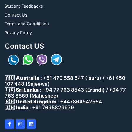
Student Feedbacks
Contact Us
Terms and Conditions
Privacy Policy
Contact US
🇦🇺
Australia
: +61 470 558 547 (Isuru) / +61 450
107 448 (Sajeewa)
🇱🇰
Sri Lanka
: +94 77 763 8543 (Erandi) / +94 77
763 8569 (Maheshee)
🇬🇧
United Kingdom
: +447864542554
🇮🇳
India
: +91 7695829979