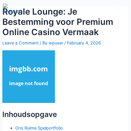
Students Feedbac
Contact Us
Royale Lounge: Je
Bestemming voor Premium
Online Casino Vermaak
Leave a Comment
/ By
wpuser
/
February 4, 2026
Inhoudsopgave
Ons Ruime Spelportfolio