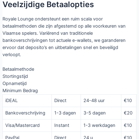
Veelzijdige Betaalopties
Royale Lounge ondersteunt een ruim scala voor
betaalmethoden die zijn afgestemd op alle voorkeuren van
Vlaamse spelers. Variërend van traditionele
bankoverschrijvingen tot actuele e-wallets, we garanderen
ervoor dat deposito’s en uitbetalingen snel en beveiligd
verloopt.
Betaalmethode
Stortingstijd
Opnametijd
Minimum Bedrag
iDEAL
Direct
24-48 uur
€10
Bankoverschrijving
1-3 dagen
3-5 dagen
€20
Visa/Mastercard
Instant
1-3 werkdagen
€10
PayPal
Direct
24 u
€10