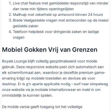
Live chat feature met gemiddelde responstijd van minder
dan twee min tijdens openingstijden
Mailhulp met zekerheid op antwoord binnen 24 hours
Brede Veelgestelde vragen met antwoorden op de meest
gestelde zaken
Telefoon helpdesk voor dringende zaken en lastige
vragen
Mobiel Gokken Vrij van Grenzen
Royale Lounge blijft volledig geoptimaliseerd voor mobile
gebruik. Deze responsive website past zich automatisch aan
elk schermformaat aan, waardoor je dezelfde premium game-
ervaring krijgt op mobiele toestellen en devices als voor
desktop. Er is g’n aparte applicatie nodig – surf naar simpelweg
onze website via je mobiele internetbrowser en meld in om
onmiddellijk te kunnen spelen.
De mobile versie geeft toegang tot het volledige