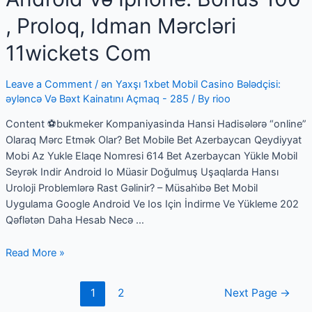
, Proloq, Idman Mərcləri
11wickets Com
Leave a Comment
/
ən Yaxşı 1xbet Mobil Casino Bələdçisi:
əyləncə Və Bəxt Kainatını Açmaq - 285
/ By
rioo
Content ⚽bukmeker Kompaniyasinda Hansi Hadisələrə “online”
Olaraq Mərc Etmək Olar? Bet Mobile Bet Azerbaycan Qeydiyyat
Mobi Az Yukle Elaqe Nomresi 614 Bet Azerbaycan Yükle Mobil
Seyrək Indir Android Io Müasir Doğulmuş Uşaqlarda Hansı
Uroloji Problemlərə Rast Gəlinir? – Müsahi̇bə Bet Mobil
Uygulama Google Android Ve Ios Için İndirme Ve Yükleme 202
Qəflətən Daha Hesab Necə …
Read More »
1
2
Next Page
→