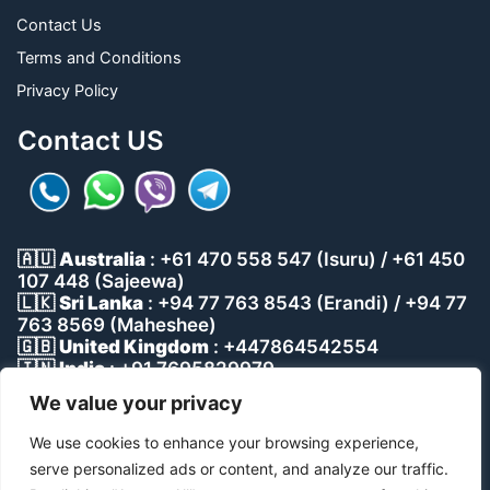
Contact Us
Terms and Conditions
Privacy Policy
Contact US
🇦🇺
Australia
: +61 470 558 547 (Isuru) / +61 450
107 448 (Sajeewa)
🇱🇰
Sri Lanka
: +94 77 763 8543 (Erandi) / +94 77
763 8569 (Maheshee)
🇬🇧
United Kingdom
: +447864542554
🇮🇳
India
: +91 7695829979
We value your privacy
We use cookies to enhance your browsing experience,
serve personalized ads or content, and analyze our traffic.