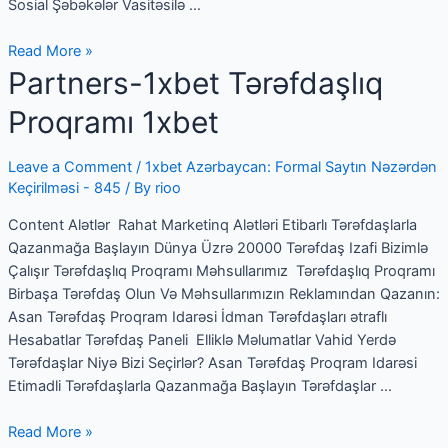
Sosial Şəbəkələr Vasitəsilə …
Read More »
Partners-1xbet Tərəfdaşlıq
Proqramı 1xbet
Leave a Comment
/
1xbet Azərbaycan: Formal Saytın Nəzərdən
Keçirilməsi - 845
/ By
rioo
Content Alətlər Rahat Marketinq Alətləri Etibarlı Tərəfdaşlarla
Qazanmağa Başlayın Dünya Üzrə 20000 Tərəfdaş Izafi Bizimlə
Çalışır Tərəfdaşlıq Proqramı Məhsullarımız Tərəfdaşlıq Proqramı
Birbaşa Tərəfdaş Olun Və Məhsullarımızın Reklamından Qazanın:
Asan Tərəfdaş Proqram Idarəsi İdman Tərəfdaşları ətraflı
Hesabatlar Tərəfdaş Paneli Elliklə Məlumatlar Vahid Yerdə
Tərəfdaşlar Niyə Bizi Seçirlər? Asan Tərəfdaş Proqram Idarəsi
Etimadli Tərəfdaşlarla Qazanmağa Başlayın Tərəfdaşlar …
Read More »