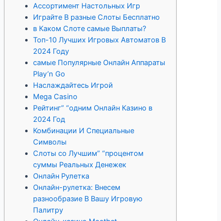
Ассортимент Настольных Игр
Играйте В разные Слоты Бесплатно
в Каком Слоте самые Выплаты?
Топ-10 Лучших Игровых Автоматов В
2024 Году
самые Популярные Онлайн Аппараты
Play’n Go
Наслаждайтесь Игрой
Mega Casino
Рейтинг” “одним Онлайн Казино в
2024 Год
Комбинации И Специальные
Символы
Слоты со Лучшим” “процентом
суммы Реальных Денежек
Онлайн Рулетка
Онлайн-рулетка: Внесем
разнообразие В Вашу Игровую
Палитру