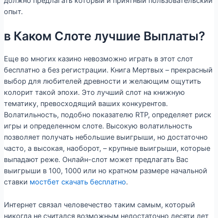
должно предлагать который и приятный пользовательский
опыт.
в Каком Слоте лучшие Выплаты?
Еще во многих казино невозможно играть в этот слот
бесплатно а без регистрации. Книга Мертвых – прекрасный
выбор для любителей древности и желающим ощутить
колорит такой эпохи. Это лучший слот на книжную
тематику, превосходящий ваших конкурентов.
Волатильность, подобно показателю RTP, определяет риск
игры и определенном слоте. Высокую волатильность
позволяет получать небольшие выигрыши, но достаточно
часто, а высокая, наоборот, – крупные выигрыши, которые
выпадают реже. Онлайн-слот может предлагать Вас
выигрыши в 100, 1000 или но кратном размере начальной
ставки
мостбет скачать бесплатно
.
Интернет связал человечество таким самым, который
никогда не считался возможным недостаточно десяти лет