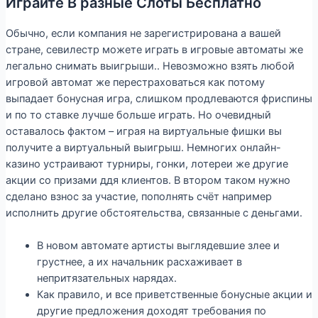
Играйте В разные Слоты Бесплатно
Обычно, если компания не зарегистрирована а вашей
стране, севилестр можете играть в игровые автоматы же
легально снимать выигрыши.. Невозможно взять любой
игровой автомат же перестраховаться как потому
выпадает бонусная игра, слишком продлеваются фриспины
и по то ставке лучше больше играть. Но очевидный
оставалось фактом – играя на виртуальные фишки вы
получите а виртуальный выигрыш. Немногих онлайн-
казино устраивают турниры, гонки, лотереи же другие
акции со призами ддя клиентов. В втором таком нужно
сделано взнос за участие, пополнять счёт например
исполнить другие обстоятельства, связанные с деньгами.
В новом автомате артисты выглядевшие злее и
грустнее, а их начальник расхаживает в
непритязательных нарядах.
Как правило, и все приветственные бонусные акции и
другие предложения доходят требования по