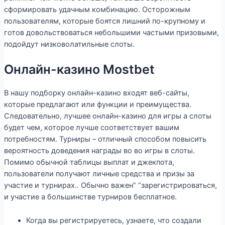
сформировать удачным комбинацию. Осторожным
пользователям, которые боятся лишний по-крупному и
готов довольствоваться небольшими частыми призовыми,
подойдут низковолатильные слоты.
Онлайн-казино Mostbet
В нашу подборку онлайн-казино входят веб-сайты,
которые предлагают или функции и преимущества.
Следовательно, лучшее онлайн-казино для игры а слоты
будет чем, которое лучше соответствует вашим
потребностям. Турниры – отличный способом повысить
вероятность доведения награды во во игры в слоты.
Помимо обычной таблицы выплат и джекпота,
пользователи получают личные средства и призы за
участие и турнирах.. Обычно важен” “зарегистрироваться,
и участие а большинстве турниров бесплатное.
Когда вы регистрируетесь, узнаете, что создали