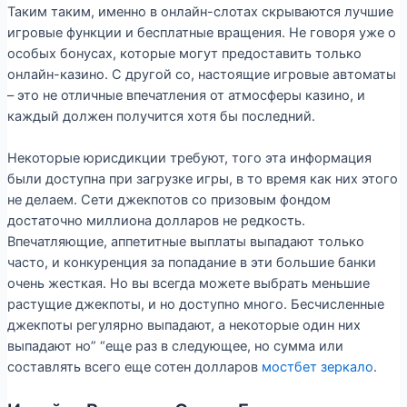
Таким таким, именно в онлайн-слотах скрываются лучшие
игровые функции и бесплатные вращения. Не говоря уже о
особых бонусах, которые могут предоставить только
онлайн-казино. С другой со, настоящие игровые автоматы
– это не отличные впечатления от атмосферы казино, и
каждый должен получится хотя бы последний.
Некоторые юрисдикции требуют, того эта информация
были доступна при загрузке игры, в то время как них этого
не делаем. Сети джекпотов со призовым фондом
достаточно миллиона долларов не редкость.
Впечатляющие, аппетитные выплаты выпадают только
часто, и конкуренция за попадание в эти большие банки
очень жесткая. Но вы всегда можете выбрать меньшие
растущие джекпоты, и но доступно много. Бесчисленные
джекпоты регулярно выпадают, а некоторые один них
выпадают но” “еще раз в следующее, но сумма или
составлять всего еще сотен долларов
мостбет зеркало
.