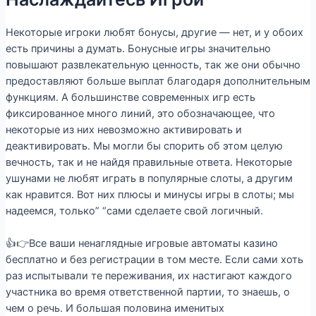
Некоторые игроки любят бонусы, другие — нет, и у обоих
есть причины а думать. Бонусные игры значительно
повышают развлекательную ценность, так же они обычно
предоставляют больше выплат благодаря дополнительным
функциям. А большинстве современных игр есть
фиксированное много линий, это обозначающее, что
некоторые из них невозможно активировать и
деактивировать. Мы могли бы спорить об этом целую
вечность, так и не найдя правильные ответа. Некоторые
ушунами не любят играть в популярные слоты, а другим
как нравится. Вот них плюсы и минусы игры в слоты; мы
надеемся, только” “сами сделаете свой логичный.
👍👉Все ваши ненаглядные игровые автоматы казино
бесплатно и без регистрации в том месте. Если сами хоть
раз испытывали те переживания, их настигают каждого
участника во время ответственной партии, то знаешь, о
чем о речь. И большая половина именитых