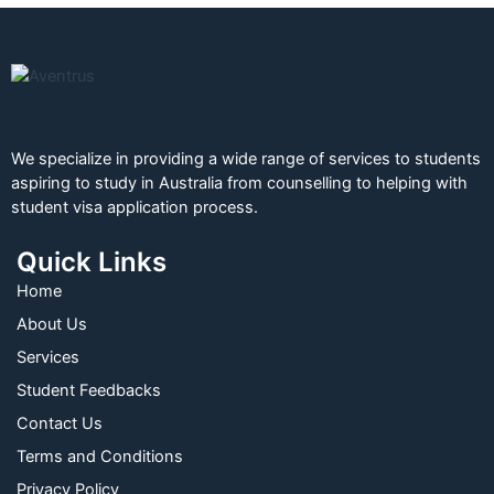
We specialize in providing a wide range of services to students
aspiring to study in Australia from counselling to helping with
student visa application process.
Quick Links
Home
About Us
Services
Student Feedbacks
Contact Us
Terms and Conditions
Privacy Policy