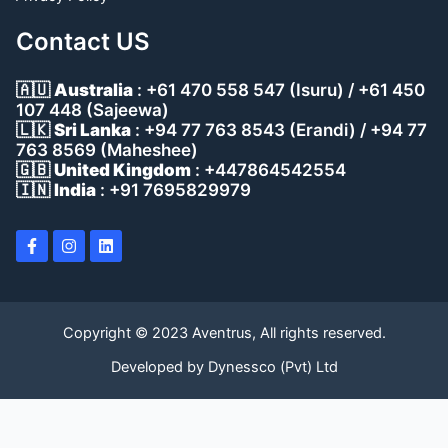
Contact US
🇦🇺
Australia
: +61 470 558 547 (Isuru) / +61 450
107 448 (Sajeewa)
🇱🇰
Sri Lanka
: +94 77 763 8543 (Erandi) / +94 77
763 8569 (Maheshee)
🇬🇧
United Kingdom
: +447864542554
🇮🇳
India
: +91 7695829979
Copyright © 2023 Aventrus, All rights reserved.
Developed by Dynessco (Pvt) Ltd