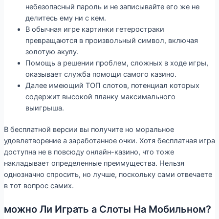
небезопасный пароль и не записывайте его же не
делитесь ему ни с кем.
В обычная игре картинки гетеростраки
превращаются в произвольный символ, включая
золотую акулу.
Помощь а решении проблем, сложных в ходе игры,
оказывает служба помощи самого казино.
Далее имеющий ТОП слотов, потенциал которых
содержит высокой планку максимального
выигрыша.
В бесплатной версии вы получите но моральное
удовлетворение а заработанное очки. Хотя бесплатная игра
доступна не в повсюду онлайн-казино, что тоже
накладывает определенные преимущества. Нельзя
однозначно спросить, но лучше, поскольку сами отвечаете
в тот вопрос самих.
можно Ли Играть а Слоты На Мобильном?