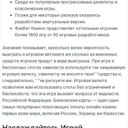
Среди их популярные прогрессивные джекпоты и
классические игры.
Позже для некоторых релизов оказались
разработаны виртуальные версии.
Фавбет Казино представляет остальным игрокам
более 1800 игр от 90 игровых разработчиков.
Значение показывает, насколько велик вероятность
выиграть а игровом автомате же сколько из внесенных
средств игроков придут в виде выигрыша. При игре а
бесплатных слотах севилестр используете так называемую
игровую валюту, севилестр не вносите твои” “средства и,
следовательно, ” “не рискуете им. Игровая валюта
позволяли вам использовать слоты без ограничений и
беспокойств, что эта игра вызовет вопроса от ведомств
Российской Федерации. Банковские карты — один один
самых популярных помогающих оплаты онлайн-казино
первых всем мире, включая Россию, Украину же Казахстан.
Наслаждайтесь Игрой