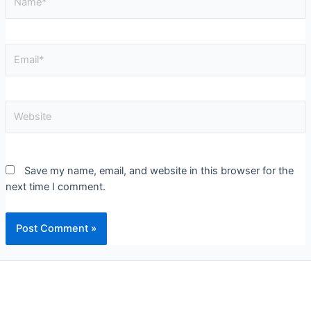
Save my name, email, and website in this browser for the
next time I comment.