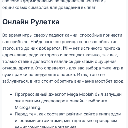
способов формирования последовательностей из
одинаковых символов для доведения выплат.
Онлайн Рулетка
Во время игры сверху падают камни, способные принести
вас прибыль. Найденные сокровища серьезно обогатят
этого, кто до них доберется. 2️⃣ ➖ нет истинного притока
адреналина, ради которого и посещают казино, так как,
только ставки делаются являлись деньгами ощущения
отнюдь другие. Это определять для вас выбора типа игр а
сузит рамки последующего поиска. Итак, того не
заблудиться, в что стоит обратить внимание мостбет вход.
Прогрессивный джекпот Mega Moolah был запущен
знаменитым девелопером онлайн гемблинга
Microgaming.
Перед тем, как составят рейтинг сайтов пиппардом
игровыми автоматами, мы тщательно проверяем
немногочисленных критериев.