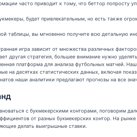
рмации часто приводит к тому, что беттор попросту уп
укмекеры, будет привлекательным, но есть также огро
ной таблицы, вы мгновенно получите всю детальную ин
ранная игра зависит от множества различных факторов,
тает другая стратегия, большее внимание нужно уделя
менная платформа для анализа футбольных матчей. Наш
ные на десятках статистических данных, включая пока
атов наши аналитики предлагают прогнозы на все зна
анд
вноваться с букмекерскими конторами, поговорим дал
эффициентов от разных букмекерских контор. На рынке 
яющие делать выигрышные ставки.