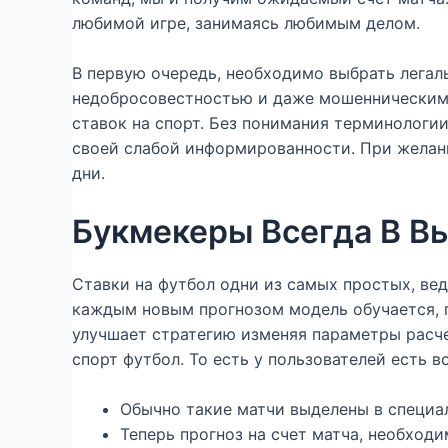
любимой игре, занимаясь любимым делом.
В первую очередь, необходимо выбрать легаль
недобросовестностью и даже мошенническими
ставок на спорт. Без понимания терминологи
своей слабой информированности. При желан
дни.
Букмекеры Всегда В В
Ставки на футбол одни из самых простых, вед
каждым новым прогнозом модель обучается, 
улучшает стратегию изменяя параметры расче
спорт футбол. То есть у пользователей есть 
Обычно такие матчи выделены в специал
Теперь прогноз на счет матча, необход