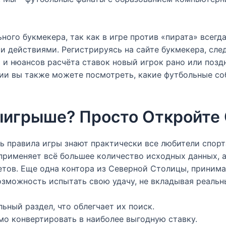
ного букмекера, так как в игре против «пирата» всегд
 действиями. Регистрируясь на сайте букмекера, сле
и и нюансов расчёта ставок новый игрок рано или поз
ии вы также можете посмотреть, какие футбольные соб
ыигрыше? Просто Откройте
ь правила игры знают практически все любители спорт
применяет всё большее количество исходных данных, 
тов. Еще одна контора из Северной Столицы, принима
возможность испытать свою удачу, не вкладывая реаль
ьный раздел, что облегчает их поиск.
имо конвертировать в наиболее выгодную ставку.