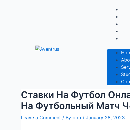
Ho
Abo
Ser
Stu
Con
Ho
Abo
Ser
Stu
Con
Ставки На Футбол Онл
На Футбольный Матч Ч
Leave a Comment
/ By
rioo
/
January 28, 2023