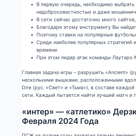
В первую очередь, необходимо выбрать л
недобросовестностью и даже мошеннич
В сети сейчас достаточно много сайтов, 
Благодаря этому инструменту Вы найдет
Поэтому ставки на популярные футбольн
Среди наиболее популярных стратегий и
времени.
При этом лидер атак команды Лаутаро 
Главная задача игры – разрушить «Ancient» (
несколькими вышками, расположенными вдоль
Dire (рус. «Свет» и «Тьма»), в составе каждо
сети. Каждый пытается найти лучший матч и п
«интер» — «атлетико» Дерзка
Февраля 2024 Года
ПСЖ на долгие годы захватил пальму первенст