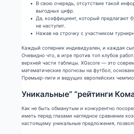
В свою очередь, отсутствие такой инфо
выгодных цифр.
Да, коэффициент, который предлагают б
не наступит.
Нажав на строчку с участником турнир
Каждый соперник индивидуален, и каждая сыг
Очевидно что, в игре против топ клубов рабо
верхней части таблицы. XGscore — это совре
математические прогнозы на футбол, основан
Премьер-лиги и ведущих европейских чемпион
Уникальные” “рейтинги Ком
Как не быть обманутым и конкурентно посоре
иметь перед глазами наглядное сравнение ко
настоящему уникальные предложения, позвол