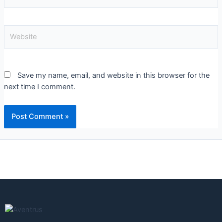
Save my name, email, and website in this browser for the
next time I comment.