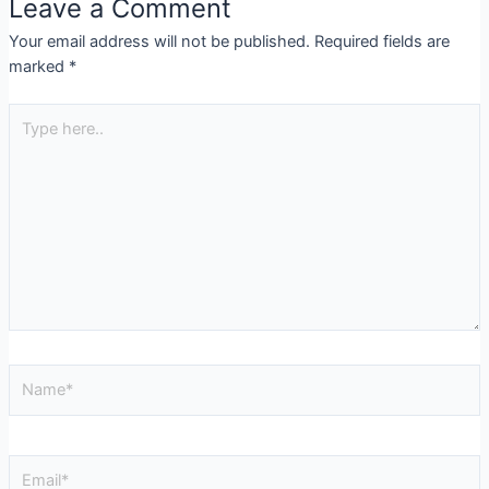
Leave a Comment
Your email address will not be published.
Required fields are
marked
*