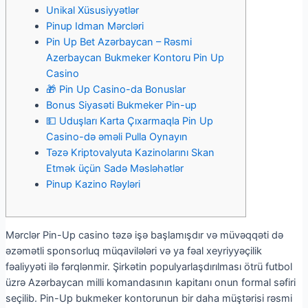
Unikal Xüsusiyyətlər
Pinup Idman Mərcləri
Pin Up Bet Azərbaycan – Rəsmi
Azerbaycan Bukmeker Kontoru Pin Up
Casino
🎁 Pin Up Casino-da Bonuslar
Bonus Siyasəti Bukmeker Pin-up
💵 Uduşları Karta Çıxarmaqla Pin Up
Casino-də əməli Pulla Oynayın
Təzə Kriptovalyuta Kazinolarını Skan
Etmək üçün Sadə Məsləhətlər
Pinup Kazino Rəyləri
Mərclər Pin-Up casino təzə işə başlamışdır və müvəqqəti də
əzəmətli sponsorluq müqavilələri və ya fəal xeyriyyəçilik
fəaliyyəti ilə fərqlənmir. Şirkətin populyarlaşdırılması ötrü futbol
üzrə Azərbaycan milli komandasının kapitanı onun formal səfiri
seçilib. Pin-Up bukmeker kontorunun bir daha müştərisi rəsmi