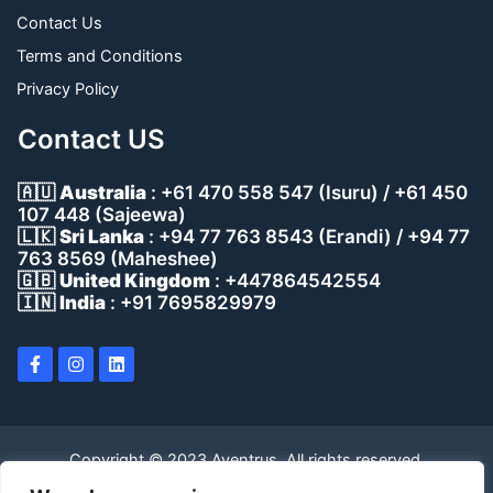
Contact Us
Terms and Conditions
Privacy Policy
Contact US
🇦🇺
Australia
: +61 470 558 547 (Isuru) / +61 450
107 448 (Sajeewa)
🇱🇰
Sri Lanka
: +94 77 763 8543 (Erandi) / +94 77
763 8569 (Maheshee)
🇬🇧
United Kingdom
: +447864542554
🇮🇳
India
: +91 7695829979
Copyright © 2023 Aventrus, All rights reserved.