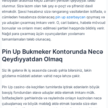
versiyaları arasında keçid zamanı yenidən qeydiyyat tələb
olunmur. Sizə lazım olan tək şey e-poçt və şifrənizi daxil
etməkdir. Şəxsi hesabınız sizə rəngarəng vasitələrdən istifadə, o
cümlədən hesabınıza dolanacaq
pin up azerbaycan
qoymaq və
ya uduşları çıxarmaq imkanı verir. O, cari balans, habelə mövcud
bonuslar və onların mərc edilməsi şərtləri haqqında bildiriş verir.
Nağd para çıxarmaq üçün oyunçulardan yoxlamanı
tamamlamaları tələb olunacaq.
Pin Up Bukmeker Kontorunda Necə
Qeydi̇yyatdan Olmaq
Siz ilk gələnə ilk iş əsasında cavab şəhla bilərsiniz, lakin
gözləmə müddəti adətən vahid neçə ləhzə çəkir.
Pin Up casino-də keçirilən turnirlərdə iştirak edənlərin böyük
bəxşiş fondundan əlavə uduşlar əldə eləmək imkanı mülk.
İstifadəçilərin şərhlərində və rəylərində onlayn kazinoları necə
çubuqlamaq və böyük məbləğ əldə etmək barədə sizə elan