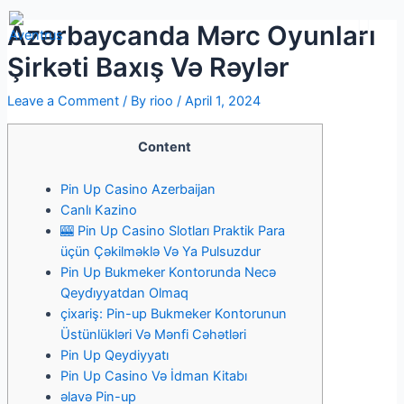
Students Feedbac
Contact Us
Azərbaycanda Mərc Oyunları
Şirkəti Baxış Və Rəylər
Leave a Comment
/ By
rioo
/
April 1, 2024
Content
Pin Up Casino Azerbaijan
Canlı Kazino
🎰 Pin Up Casino Slotları Praktik Para
üçün Çəkilməklə Və Ya Pulsuzdur
Pin Up Bukmeker Kontorunda Necə
Qeydi̇yyatdan Olmaq
çixariş: Pin-up Bukmeker Kontorunun
Üstünlükləri Və Mənfi Cəhətləri
Pin Up Qeydiyyatı
Pin Up Casino Və İdman Kitabı
əlavə Pin-up