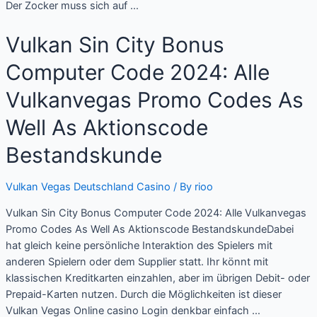
Der Zocker muss sich auf …
Vulkan Sin City Bonus
Computer Code 2024: Alle
Vulkanvegas Promo Codes As
Well As Aktionscode
Bestandskunde
Vulkan Vegas Deutschland Casino
/ By
rioo
Vulkan Sin City Bonus Computer Code 2024: Alle Vulkanvegas
Promo Codes As Well As Aktionscode BestandskundeDabei
hat gleich keine persönliche Interaktion des Spielers mit
anderen Spielern oder dem Supplier statt. Ihr könnt mit
klassischen Kreditkarten einzahlen, aber im übrigen Debit- oder
Prepaid-Karten nutzen. Durch die Möglichkeiten ist dieser
Vulkan Vegas Online casino Login denkbar einfach …