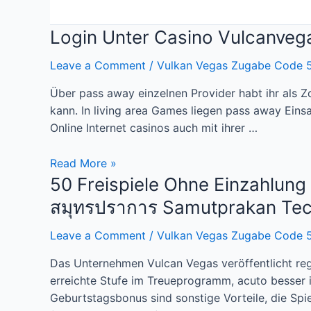
Login Unter Casino Vulcanveg
Leave a Comment
/
Vulkan Vegas Zugabe Code 5
Über pass away einzelnen Provider habt ihr als 
kann. In living area Games liegen pass away Einsa
Online Internet casinos auch mit ihrer …
Read More »
50 Freispiele Ohne Einzahlung
สมุทรปราการ Samutprakan Tech
Leave a Comment
/
Vulkan Vegas Zugabe Code 5
Das Unternehmen Vulcan Vegas veröffentlicht re
erreichte Stufe im Treueprogramm, acuto besser 
Geburtstagsbonus sind sonstige Vorteile, die Spi