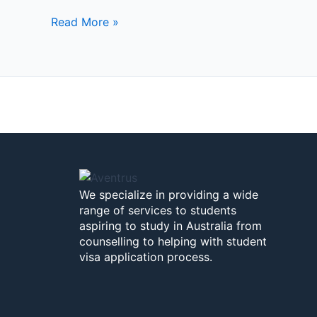
Read More »
We specialize in providing a wide
range of services to students
aspiring to study in Australia from
counselling to helping with student
visa application process.