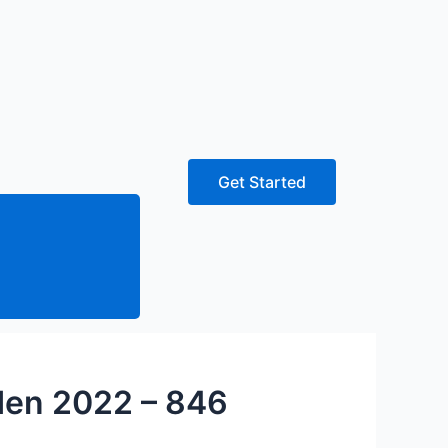
Get Started
den 2022 – 846