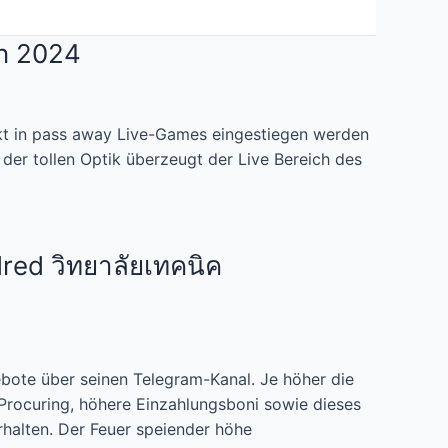
en 2024
ekt in pass away Live-Games eingestiegen werden
 der tollen Optik überzeugt der Live Bereich des
red วิทยาลัยเทคนิค
ote über seinen Telegram-Kanal. Je höher die
Procuring, höhere Einzahlungsboni sowie dieses
rhalten. Der Feuer speiender höhe