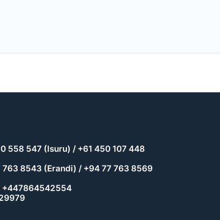
0 558 547 (Isuru) / +61 450 107 448
 763 8543 (Erandi) / +94 77 763 8569
: +447864542554
829979