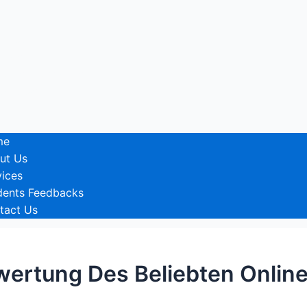
me
ut Us
vices
dents Feedbacks
tact Us
me
ut Us
vices
dents Feedbacks
tact Us
ertung Des Beliebten Online