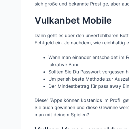
sich große und bekannte Prestige, aber au
Vulkanbet Mobile
Dann geht es über den unverfehlbaren Butt
Echtgeld ein. Je nachdem, wie reichhaltig 
Wenn man einander entscheidet im Fe
lukrative Boni.
Sollten Sie Du Passwort vergessen ha
Um perish beste Methode zur Auszahl
Der Mindestbetrag für pass away Ei
Diese” “Apps können kostenlos im Profil ge
Sie auch gewinnen und diese Gewinne werd
man mit deinem Spielen?