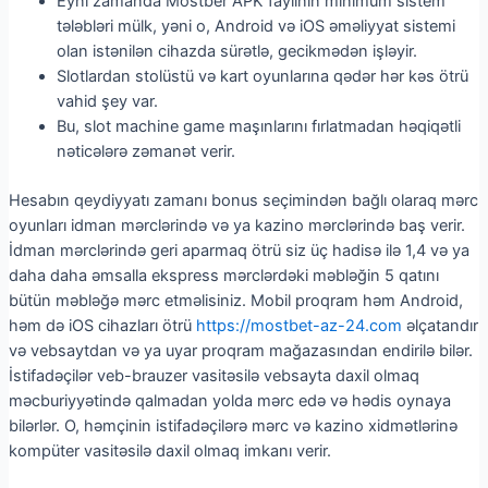
Eyni zamanda Mostber APK faylının minimum sistem
tələbləri mülk, yəni o, Android və iOS əməliyyat sistemi
olan istənilən cihazda sürətlə, gecikmədən işləyir.
Slotlardan stolüstü və kart oyunlarına qədər hər kəs ötrü
vahid şey var.
Bu, slot machine game maşınlarını fırlatmadan həqiqətli
nəticələrə zəmanət verir.
Hesabın qeydiyyatı zamanı bonus seçimindən bağlı olaraq mərc
oyunları idman mərclərində və ya kazino mərclərində baş verir.
İdman mərclərində geri aparmaq ötrü siz üç hadisə ilə 1,4 və ya
daha daha əmsalla ekspress mərclərdəki məbləğin 5 qatını
bütün məbləğə mərc etməlisiniz. Mobil proqram həm Android,
həm də iOS cihazları ötrü
https://mostbet-az-24.com
əlçatandır
və vebsaytdan və ya uyar proqram mağazasından endirilə bilər.
İstifadəçilər veb-brauzer vasitəsilə vebsayta daxil olmaq
məcburiyyətində qalmadan yolda mərc edə və hədis oynaya
bilərlər. O, həmçinin istifadəçilərə mərc və kazino xidmətlərinə
kompüter vasitəsilə daxil olmaq imkanı verir.