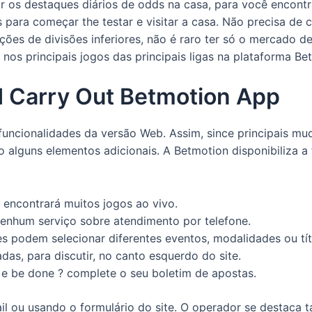
tar os destaques diários de odds na casa, para você encont
ara começar the testar e visitar a casa. Não precisa de
ções de divisões inferiores, não é raro ter só o mercado 
nos principais jogos das principais ligas na plataforma Be
 Carry Out Betmotion App
uncionalidades da versão Web. Assim, since principais mud
o alguns elementos adicionais. A Betmotion disponibiliza 
encontrará muitos jogos ao vivo.
enhum serviço sobre atendimento por telefone.
es podem selecionar diferentes eventos, modalidades ou tí
das, para discutir, no canto esquerdo do site.
e e be done ? complete o seu boletim de apostas.
il ou usando o formulário do site. O operador se destaca