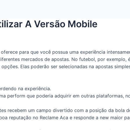
Home
About Us
Services
Students Feedba
lizar A Versão Mobile
e oferece para que você possua uma experiência intensamen
iferentes mercados de apostas. No futebol, por exemplo, é 
as opções. Elas poderão ser selecionadas na apostas simpl
erdendo na experiência.
cima perform que poderia adquirir em outras plataformas,
entes recebem um campo divertido com a posição da bola d
boa reputação no Reclame Aca e responde a new maior part