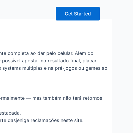
cks
Contact Us
Get Started
te completa ao dar pelo celular. Além do
possível apostar no resultado final, placar
es systems múltiplas e na pré-jogos ou games ao
 normalmente — mas também não terá retornos
estacada.
e dasjenige reclamações neste site.