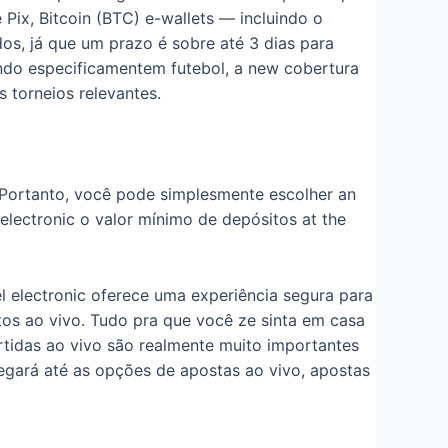
 Pix, Bitcoin (BTC) e-wallets — incluindo o
, já que um prazo é sobre até 3 dias para
ndo especificamentem futebol, a new cobertura
 torneios relevantes.
 Portanto, você pode simplesmente escolher an
lectronic o valor mínimo de depósitos at the
l electronic oferece uma experiência segura para
ntos ao vivo. Tudo pra que você ze sinta em casa
artidas ao vivo são realmente muito importantes
hegará até as opções de apostas ao vivo, apostas