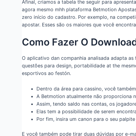
Afinal, criamos a tabela the seguir para apresen
agora mesmo mhh plataforma Betmotion Apostas p
zero início do cadastro. Por exemplo, na competi
apostar. Esses são os maiores que você encontra 
Como Fazer O Download
O aplicativo dan companhia analisada adapta as f
questões para design, portabilidade at the mesm
esportivos ao festón.
Dentro da área para cassino, você também 
A Betmotion atualmente não proporciona n
Assim, tendo saldo nas contas, os jogador
Elas tem a possibilidade de serem encontra
Por fim, insira um canon para o seu palpit
E você também pode tirar duas dúvidas por e-ma