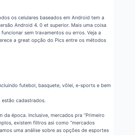
todos os celulares baseados em Android tem a
ersão Android 4. 0 et superior. Mais uma coisa
funcionar sem travamentos ou erros. Veja a
ferece a great opção do Pics entre os métodos
cluindo futebol, basquete, vôlei, e-sports e bem
á estão cadastrados.
im da época. Inclusive, mercados pra “Primeiro
plos, existem filtros asi como “mercados
encamos uma análise sobre as opções de esportes