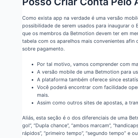
Posso Criar Conta Pelo 
Como exista app na verdade é uma versão mobile,
possibilidade de serem usados para inaugurar o B
que os membros da Betmotion devem ter em mente
tabela com os aparelhos mais convenientes afin 
sobre pagamento.
Por tal motivo, vamos comprender com ma
A versão mobile de uma Betmotion para usu
A plataforma também oferece since estatís
Você poderá encontrar com facilidade opera
mais.
Assim como outros sites de apostas, a tram
Aliás, esta seção é o dos diferenciais de uma Be
gol”, “Dupla chance”, “ambos marcam”, “handicap
rápidos”, “primeiro tempo”, “segundo tempo” e o