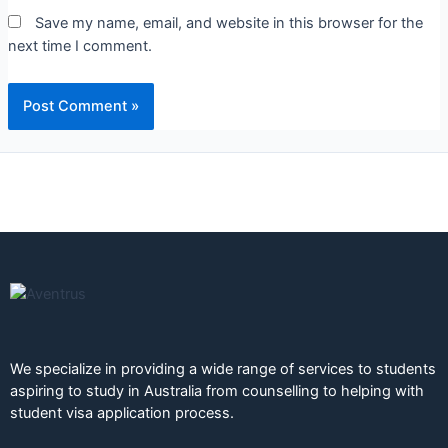
Save my name, email, and website in this browser for the
next time I comment.
We specialize in providing a wide range of services to students
aspiring to study in Australia from counselling to helping with
student visa application process.