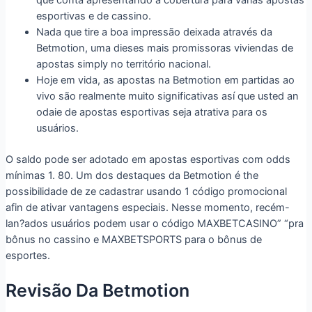
esportivas e de cassino.
Nada que tire a boa impressão deixada através da
Betmotion, uma dieses mais promissoras viviendas de
apostas simply no território nacional.
Hoje em vida, as apostas na Betmotion em partidas ao
vivo são realmente muito significativas así que usted an
odaie de apostas esportivas seja atrativa para os
usuários.
O saldo pode ser adotado em apostas esportivas com odds
mínimas 1. 80. Um dos destaques da Betmotion é the
possibilidade de ze cadastrar usando 1 código promocional
afin de ativar vantagens especiais. Nesse momento, recém-
lan?ados usuários podem usar o código MAXBETCASINO” “pra
bônus no cassino e MAXBETSPORTS para o bônus de
esportes.
Revisão Da Betmotion